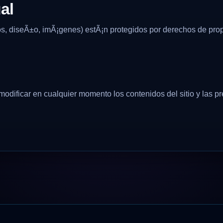
al
os, diseÃ±o, imÃ¡genes) estÃ¡n protegidos por derechos de prop
odificar en cualquier momento los contenidos del sitio y las p