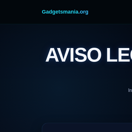
Gadgetsmania
.org
AVISO L
I